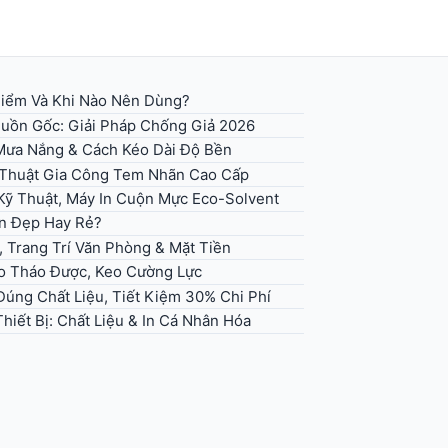
 Điểm Và Khi Nào Nên Dùng?
uồn Gốc: Giải Pháp Chống Giả 2026
 Mưa Nắng & Cách Kéo Dài Độ Bền
ỹ Thuật Gia Công Tem Nhãn Cao Cấp
Kỹ Thuật, Máy In Cuộn Mực Eco-Solvent
n Đẹp Hay Rẻ?
, Trang Trí Văn Phòng & Mặt Tiền
eo Tháo Được, Keo Cường Lực
úng Chất Liệu, Tiết Kiệm 30% Chi Phí
hiết Bị: Chất Liệu & In Cá Nhân Hóa