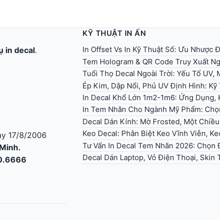
KỸ THUẬT IN ẤN
In Offset Vs In Kỹ Thuật Số: Ưu Nhược
ụ in decal
.
Tem Hologram & QR Code Truy Xuất Ng
Tuổi Thọ Decal Ngoài Trời: Yếu Tố UV,
Ép Kim, Dập Nổi, Phủ UV Định Hình: K
In Decal Khổ Lớn 1m2-1m6: Ứng Dụng, 
In Tem Nhãn Cho Ngành Mỹ Phẩm: Chọ
Decal Dán Kính: Mờ Frosted, Một Chiều
Keo Decal: Phân Biệt Keo Vĩnh Viễn, K
y 17/8/2006
Tư Vấn In Decal Tem Nhãn 2026: Chọn Đ
 Minh.
Decal Dán Laptop, Vỏ Điện Thoại, Skin T
30.6666