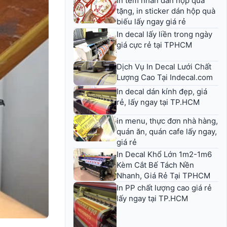
In tem nhãn dán hộp quà
tặng, in sticker dán hộp quà
biếu lấy ngay giá rẻ
In decal lấy liền trong ngày
giá cực rẻ tại TPHCM
Dịch Vụ In Decal Lưới Chất
Lượng Cao Tại Indecal.com
In decal dán kính đẹp, giá
rẻ, lấy ngay tại TP.HCM
in menu, thực đơn nhà hàng,
quán ăn, quán cafe lấy ngay,
giá rẻ
In Decal Khổ Lớn 1m2-1m6
Kèm Cắt Bế Tách Nền
Nhanh, Giá Rẻ Tại TPHCM
In PP chất lượng cao giá rẻ
lấy ngay tại TP.HCM