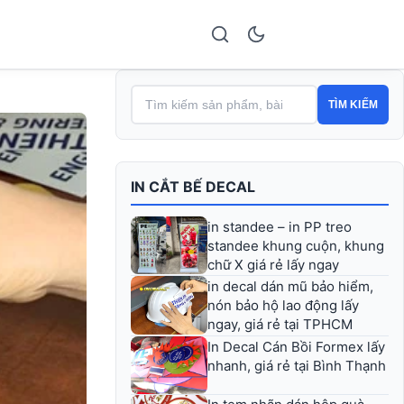
TÌM KIẾM
IN CẮT BẾ DECAL
in standee – in PP treo
standee khung cuộn, khung
chữ X giá rẻ lấy ngay
in decal dán mũ bảo hiểm,
nón bảo hộ lao động lấy
ngay, giá rẻ tại TPHCM
In Decal Cán Bồi Formex lấy
nhanh, giá rẻ tại Bình Thạnh