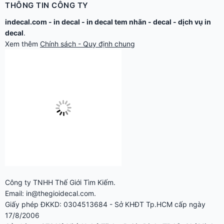
THÔNG TIN CÔNG TY
indecal.com -
in decal
-
in decal tem nhãn
-
decal
-
dịch vụ in
decal
.
Xem thêm
Chính sách - Quy định chung
Công ty TNHH Thế Giới Tìm Kiếm.
Email: in@thegioidecal.com.
Giấy phép ĐKKD: 0304513684 - Sở KHĐT Tp.HCM cấp ngày
17/8/2006
Cửa hàng:
279 Xô Viết Nghệ Tĩnh - P.Gia Định, TP.Hồ Chí Minh.
Điện thoại: 028.2220.8888 - 028.2220.9999 -
028.2230.6666