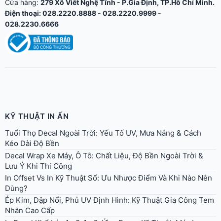
KỸ THUẬT IN ẤN
Tuổi Thọ Decal Ngoài Trời: Yếu Tố UV, Mưa Nắng & Cách
Kéo Dài Độ Bền
Decal Wrap Xe Máy, Ô Tô: Chất Liệu, Độ Bền Ngoài Trời &
Lưu Ý Khi Thi Công
In Offset Vs In Kỹ Thuật Số: Ưu Nhược Điểm Và Khi Nào Nên
Dùng?
Ép Kim, Dập Nổi, Phủ UV Định Hình: Kỹ Thuật Gia Công Tem
Nhãn Cao Cấp
In Decal Khổ Lớn 1m2-1m6: Ứng Dụng, Kỹ Thuật, Máy In
Cuộn Mực Eco-Solvent
Keo Decal: Phân Biệt Keo Vĩnh Viễn, Keo Tháo Được, Keo
Cường Lực
8 Lỗi Thường Gặp Khi In Và Dán Decal + Cách Khắc Phục
Tem Cuộn Và Tem Tờ: Khi Nào Dùng Tem Cuộn Cho Máy
Dán
Decal Dán Tường (Wall Sticker): Chất Liệu An Toàn, Dễ Tháo