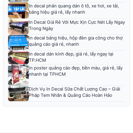
In decal phản quang dán ô tô, xe hơi, xe tải,
bảng hiệu giá rẻ, lấy nhanh
In Decal Giá Rẻ Với Mực Xịn Cực Nét Lấy Ngay
Trong Ngày
in decal bảng hiệu, hộp đèn gia công cho thợ
quảng cáo giá rẻ, nhanh
In decal dán kính đẹp, giá rẻ, lấy ngay tại
TP.HCM
in poster quảng cáo đẹp, bền màu, giá rẻ, lấy
nhanh tại TPHCM
Dịch Vụ In Decal Sữa Chất Lượng Cao – Giải
Pháp Tem Nhãn & Quảng Cáo Hoàn Hảo