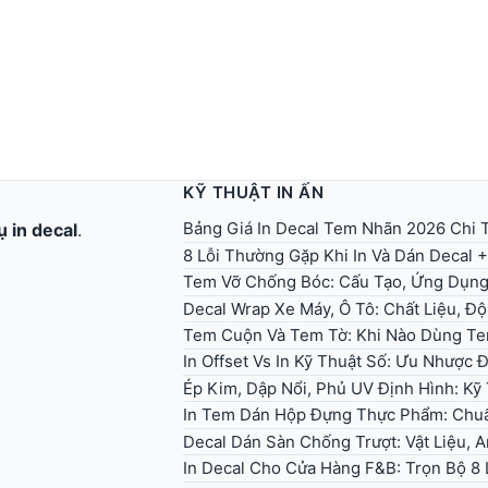
KỸ THUẬT IN ẤN
Bảng Giá In Decal Tem Nhãn 2026 Chi T
ụ in decal
.
8 Lỗi Thường Gặp Khi In Và Dán Decal 
Tem Vỡ Chống Bóc: Cấu Tạo, Ứng Dụn
Decal Wrap Xe Máy, Ô Tô: Chất Liệu, Độ
Tem Cuộn Và Tem Tờ: Khi Nào Dùng T
In Offset Vs In Kỹ Thuật Số: Ưu Nhược
Ép Kim, Dập Nổi, Phủ UV Định Hình: K
In Tem Dán Hộp Đựng Thực Phẩm: Chuẩ
Decal Dán Sàn Chống Trượt: Vật Liệu, 
In Decal Cho Cửa Hàng F&B: Trọn Bộ 8 