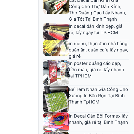
Cắt Decal Dán Kính Gia
Công Cho Thợ Dán Kính,
Thợ Quảng Cáo Lấy Nhanh,
Giá Tốt Tại Bình Thạnh
In decal dán kính đẹp, giá
rẻ, lấy ngay tại TP.HCM
in menu, thực đơn nhà hàng,
quán ăn, quán cafe lấy ngay,
giá rẻ
in poster quảng cáo đẹp,
bền màu, giá rẻ, lấy nhanh
tại TPHCM
Bế Tem Nhãn Gia Công Cho
Xưởng In Bận Rộn Tại Bình
Thạnh TpHCM
In Decal Cán Bồi Formex lấy
nhanh, giá rẻ tại Bình Thạnh