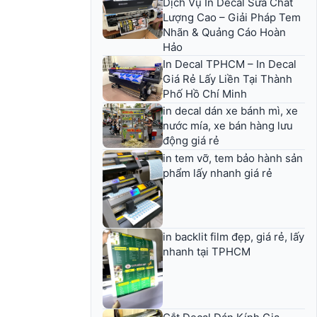
Dịch Vụ In Decal Sữa Chất
Lượng Cao – Giải Pháp Tem
Nhãn & Quảng Cáo Hoàn
Hảo
In Decal TPHCM – In Decal
Giá Rẻ Lấy Liền Tại Thành
Phố Hồ Chí Minh
in decal dán xe bánh mì, xe
nước mía, xe bán hàng lưu
động giá rẻ
in tem vỡ, tem bảo hành sản
phẩm lấy nhanh giá rẻ
in backlit film đẹp, giá rẻ, lấy
nhanh tại TPHCM