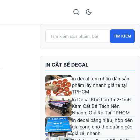
TÌM KIẾM
IN CẮT BẾ DECAL
…
in decal tem nhãn dán sản
phẩm lấy nhanh giá rẻ tại
TPHCM
In Decal Khổ Lớn 1m2-1m6
Kèm Cắt Bế Tách Nền
Nhanh, Giá Rẻ Tại TPHCM
in decal bảng hiệu, hộp đèn
gia công cho thợ quảng cáo
giá rẻ, nhanh