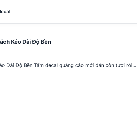
decal
Cách Kéo Dài Độ Bền
éo Dài Độ Bền Tấm decal quảng cáo mới dán còn tươi rói,