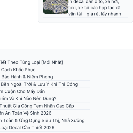
in decal dán ô tô, xe hơi,
taxi, xe tải các hợp tác xã
vận tải – giá rẻ, lấy nhanh
iết Theo Từng Loại [Mới Nhất]
+ Cách Khắc Phục
g Bảo Hành & Niêm Phong
 Bền Ngoài Trời & Lưu Ý Khi Thi Công
em Cuộn Cho Máy Dán
 Điểm Và Khi Nào Nên Dùng?
ỹ Thuật Gia Công Tem Nhãn Cao Cấp
n An Toàn Vệ Sinh 2026
An Toàn & Ứng Dụng Siêu Thị, Nhà Xưởng
Loại Decal Cần Thiết 2026