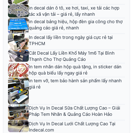
in decal dán ô tô, xe hơi, taxi, xe tải các hợp
tác xã vận tải – giá rẻ, lấy nhanh
in decal bảng hiệu, hộp đèn gia công cho thợ
quảng cáo giá rẻ, nhanh
In decal lấy liền trong ngày giá cực rẻ tại
TPHCM
Cắt Decal Lấy Liền Khổ Máy 1m6 Tại Bình
Thạnh Cho Thợ Quảng Cáo
In tem nhãn dán hộp quà tặng, in sticker dán
hộp quà biếu lấy ngay giá rẻ
in tem vỡ, tem bảo hành sản phẩm lấy nhanh
giá rẻ
Dịch Vụ In Decal Sữa Chất Lượng Cao – Giải
Pháp Tem Nhãn & Quảng Cáo Hoàn Hảo
Dịch Vụ In Decal Lưới Chất Lượng Cao Tại
Indecal.com