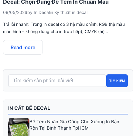
Decal: Chọn Đúng Để Tem In Chuẩn Màu
09/05/2026
by
In Decal
in
Kỹ thuật in decal
Trả lời nhanh: Trong in decal có 3 hệ màu chính: RGB (hệ màu
màn hình – không dùng cho in trực tiếp), CMYK (hệ…
Read more
TÌM KIẾM
IN CẮT BẾ DECAL
Bế Tem Nhãn Gia Công Cho Xưởng In Bận
Rộn Tại Bình Thạnh TpHCM