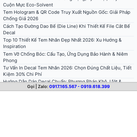
Cuộn Mực Eco-Solvent
Tem Hologram & QR Code Truy Xuất Nguồn Gốc: Giải Pháp
Chống Giả 2026
Cách Tạo Đường Dao Bế (Die Line) Khi Thiết Kế File Cắt Bế
Decal
Top 10 Thiết Kế Tem Nhãn Đẹp Nhất 2026: Xu Hướng &
Inspiration
Tem Vỡ Chống Bóc: Cấu Tạo, Ứng Dụng Bảo Hành & Niêm
Phong
Tư Vấn In Decal Tem Nhãn 2026: Chọn Đúng Chất Liệu, Tiết
Kiệm 30% Chi Phí
Hướng Dẫn Dán Decal Chuẩn: Phương Pháp Khô, Ướt &
Gọi | Zalo:
0917.165.567 - 0919.618.399
Dụng Cụ Cần Có
In Tem Nhãn Cho Ngành Mỹ Phẩm: Chọn Đẹp Hay Rẻ?
Tem Nhãn Decal Trong Cho Chai Lọ Mỹ Phẩm, Nước Hoa, Đồ
Uống
Bảng Giá In Decal Tem Nhãn 2026 Chi Tiết Theo Từng Loại
[Mới Nhất]