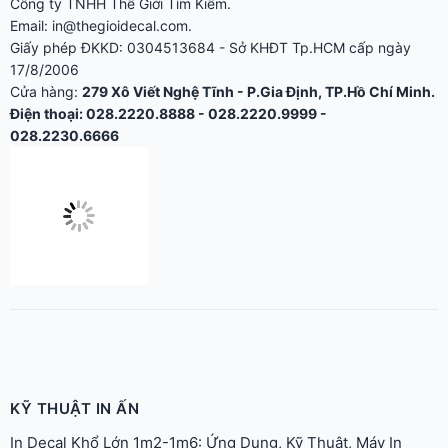
Công ty TNHH Thế Giới Tìm Kiếm.
Email: in@thegioidecal.com.
Giấy phép ĐKKD: 0304513684 - Sở KHĐT Tp.HCM cấp ngày
17/8/2006
Cửa hàng:
279 Xô Viết Nghệ Tĩnh - P.Gia Định, TP.Hồ Chí Minh.
Điện thoại: 028.2220.8888 - 028.2220.9999 -
028.2230.6666
KỸ THUẬT IN ẤN
In Decal Khổ Lớn 1m2-1m6: Ứng Dụng, Kỹ Thuật, Máy In