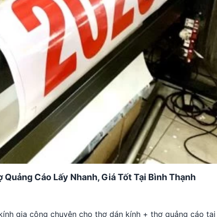
ợ Quảng Cáo Lấy Nhanh, Giá Tốt Tại Bình Thạnh
 kính gia công chuyên cho thợ dán kính + thợ quảng cáo tạ