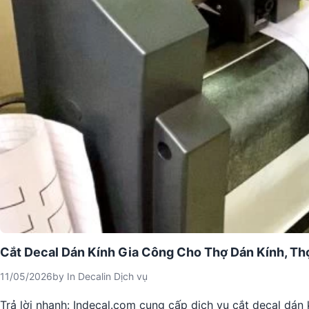
Cắt Decal Dán Kính Gia Công Cho Thợ Dán Kính, Th
11/05/2026
by
In Decal
in
Dịch vụ
Trả lời nhanh: Indecal.com cung cấp dịch vụ cắt decal dán