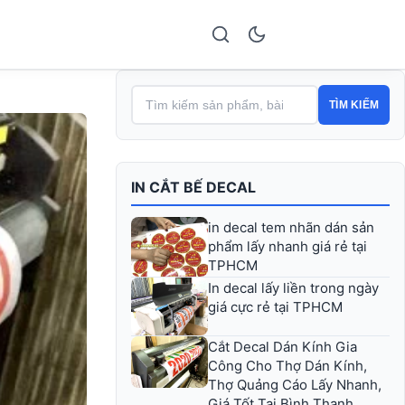
TÌM KIẾM
IN CẮT BẾ DECAL
in decal tem nhãn dán sản
phẩm lấy nhanh giá rẻ tại
TPHCM
In decal lấy liền trong ngày
giá cực rẻ tại TPHCM
Cắt Decal Dán Kính Gia
Công Cho Thợ Dán Kính,
Thợ Quảng Cáo Lấy Nhanh,
Giá Tốt Tại Bình Thạnh