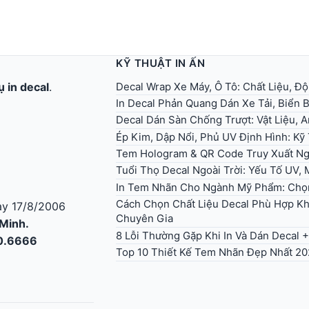
KỸ THUẬT IN ẤN
Decal Wrap Xe Máy, Ô Tô: Chất Liệu, Độ
ụ in decal
.
In Decal Phản Quang Dán Xe Tải, Biển
Decal Dán Sàn Chống Trượt: Vật Liệu, 
Ép Kim, Dập Nổi, Phủ UV Định Hình: K
Tem Hologram & QR Code Truy Xuất Ng
Tuổi Thọ Decal Ngoài Trời: Yếu Tố UV,
In Tem Nhãn Cho Ngành Mỹ Phẩm: Chọ
Cách Chọn Chất Liệu Decal Phù Hợp Kh
y 17/8/2006
Chuyên Gia
 Minh.
8 Lỗi Thường Gặp Khi In Và Dán Decal 
30.6666
Top 10 Thiết Kế Tem Nhãn Đẹp Nhất 202