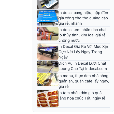
in decal bảng hiệu, hộp đèn
gia công cho thợ quảng cáo
giá rẻ, nhanh
in decal tem nhãn dán chai
lọ thủy tinh, kim loại giá rẻ,
chống nước
In Decal Giá Rẻ Với Mực Xịn
Cực Nét Lấy Ngay Trong
Ngày
Dịch Vụ In Decal Lưới Chất
Lượng Cao Tại Indecal.com
in menu, thực đơn nhà hàng,
quán ăn, quán cafe lấy ngay,
giá rẻ
in tem nhãn dán giỏ quà,
lẵng hoa chúc Tết, ngày lễ