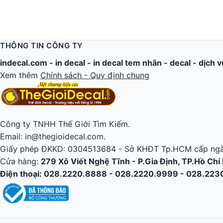
THÔNG TIN CÔNG TY
indecal.com -
in decal
-
in decal tem nhãn
-
decal
-
dịch v
Xem thêm
Chính sách - Quy định chung
Công ty TNHH Thế Giới Tìm Kiếm.
Email: in@thegioidecal.com.
Giấy phép ĐKKD: 0304513684 - Sở KHĐT Tp.HCM cấp ngà
Cửa hàng:
279 Xô Viết Nghệ Tĩnh - P.Gia Định, TP.Hồ Chí
Điện thoại: 028.2220.8888 - 028.2220.9999 - 028.22