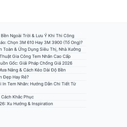
 Bền Ngoài Trời & Lưu Ý Khi Thi Công
 Báo: Chọn 3M 610 Hay 3M 3900 (Tổ Ong)?
An Toàn & Ứng Dụng Siêu Thị, Nhà Xưởng
ỹ Thuật Gia Công Tem Nhãn Cao Cấp
uồn Gốc: Giải Pháp Chống Giả 2026
 Mưa Nắng & Cách Kéo Dài Độ Bền
n Đẹp Hay Rẻ?
i In Tem Nhãn: Hướng Dẫn Chi Tiết Từ
+ Cách Khắc Phục
6: Xu Hướng & Inspiration