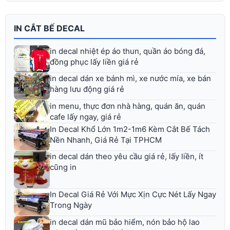
IN CẮT BẾ DECAL
in decal nhiệt ép áo thun, quần áo bóng đá,
đồng phục lấy liền giá rẻ
in decal dán xe bánh mì, xe nước mía, xe bán
hàng lưu động giá rẻ
in menu, thực đơn nhà hàng, quán ăn, quán
cafe lấy ngay, giá rẻ
In Decal Khổ Lớn 1m2-1m6 Kèm Cắt Bế Tách
Nền Nhanh, Giá Rẻ Tại TPHCM
in decal dán theo yêu cầu giá rẻ, lấy liền, ít
cũng in
In Decal Giá Rẻ Với Mực Xịn Cực Nét Lấy Ngay
Trong Ngày
in decal dán mũ bảo hiểm, nón bảo hộ lao