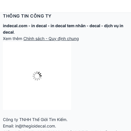
THÔNG TIN CÔNG TY
indecal.com -
in decal
-
in decal tem nhãn
-
decal
-
dịch vụ in
decal
.
Xem thêm
Chính sách - Quy định chung
Công ty TNHH Thế Giới Tìm Kiếm.
Email: in@thegioidecal.com.
Giấy phép ĐKKD: 0304513684 - Sở KHĐT Tp.HCM cấp ngày
17/8/2006
Cửa hàng:
279 Xô Viết Nghệ Tĩnh - P.Gia Định, TP.Hồ Chí Minh.
Điện thoại: 028.2220.8888 - 028.2220.9999 -