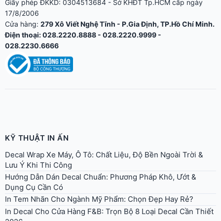
028.2230.6666
KỸ THUẬT IN ẤN
Decal Wrap Xe Máy, Ô Tô: Chất Liệu, Độ Bền Ngoài Trời &
Lưu Ý Khi Thi Công
Hướng Dẫn Dán Decal Chuẩn: Phương Pháp Khô, Ướt &
Dụng Cụ Cần Có
In Tem Nhãn Cho Ngành Mỹ Phẩm: Chọn Đẹp Hay Rẻ?
In Decal Cho Cửa Hàng F&B: Trọn Bộ 8 Loại Decal Cần Thiết
2026
In Offset Vs In Kỹ Thuật Số: Ưu Nhược Điểm Và Khi Nào Nên
Dùng?
In Decal Phản Quang Dán Xe Tải, Biển Báo: Chọn 3M 610