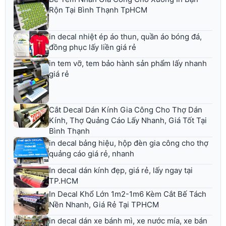
Rộn Tại Bình Thạnh TpHCM
in decal nhiệt ép áo thun, quần áo bóng đá,
đồng phục lấy liền giá rẻ
in tem vỡ, tem bảo hành sản phẩm lấy nhanh
giá rẻ
Cắt Decal Dán Kính Gia Công Cho Thợ Dán
Kính, Thợ Quảng Cáo Lấy Nhanh, Giá Tốt Tại
Bình Thạnh
in decal bảng hiệu, hộp đèn gia công cho thợ
quảng cáo giá rẻ, nhanh
In decal dán kính đẹp, giá rẻ, lấy ngay tại
TP.HCM
In Decal Khổ Lớn 1m2-1m6 Kèm Cắt Bế Tách
Nền Nhanh, Giá Rẻ Tại TPHCM
in decal dán xe bánh mì, xe nước mía, xe bán