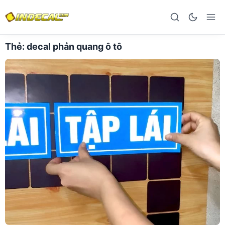
Thẻ:
decal phản quang ô tô